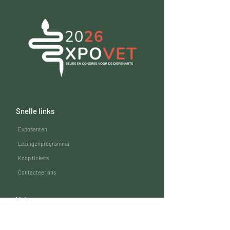
Snelle links
Exposanten​
Lezingenprogramma
Koop tickets
Contacteer ons
Volg ons
Facebook