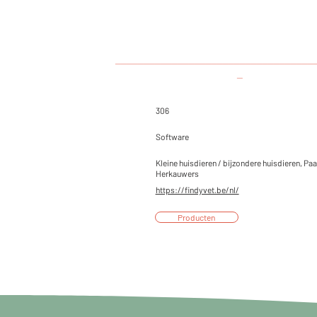
___________________________________
_
306
Software
Kleine huisdieren / bijzondere huisdieren, Paa
Herkauwers
https://findyvet.be/nl/
Producten