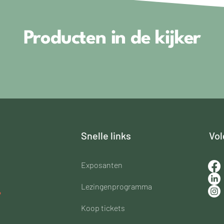
Producten in de kijker
Snelle links
Vol
Exposanten​
Lezingenprogramma
Koop tickets