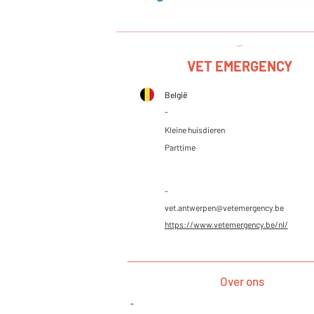
___________________________________
_
VET EMERGENCY
België
-
Kleine huisdieren
Parttime
-
vet.antwerpen@vetemergency.be
https://www.vetemergency.be/nl/
_________________________________
Over ons
-