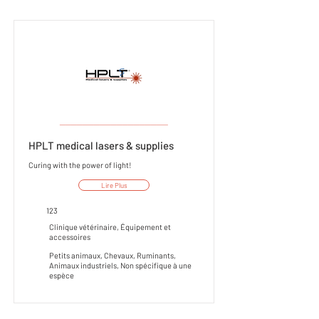
___________________
HPLT medical lasers & supplies
Curing with the power of light!
Lire Plus
123
Clinique vétérinaire, Équipement et
accessoires
Petits animaux, Chevaux, Ruminants,
Animaux industriels, Non spécifique à une
espèce