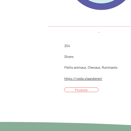
___________________________________
_
204
Divers
Petits animaux, Chevaux, Ruminants
https://veda.vlaanderen/
Produits