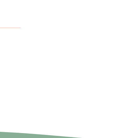
_________