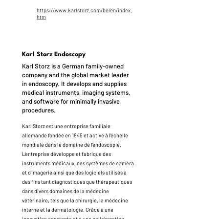
https://www.karlstorz.com/be/en/index.
htm
Karl Storz Endoscopy
Karl Storz is a German family-owned
company and the global market leader
in endoscopy. It develops and supplies
medical instruments, imaging systems,
and software for minimally invasive
procedures.
Karl Storz est une entreprise familiale
allemande fondée en 1945 et active à l'échelle
mondiale dans le domaine de l'endoscopie.
L'entreprise développe et fabrique des
instruments médicaux, des systèmes de caméra
et d'imagerie ainsi que des logiciels utilisés à
des fins tant diagnostiques que thérapeutiques
dans divers domaines de la médecine
vétérinaire, tels que la chirurgie, la médecine
interne et la dermatologie. Grâce à une
innovation constante et à une collaboration