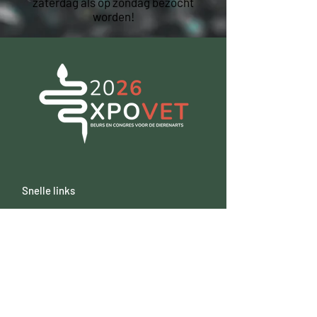
zaterdag als op zondag bezocht
worden!
Snelle links
Exposanten​
Lezingenprogramma
Koop tickets
Contacteer ons
Volg ons