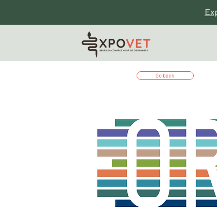
Ex
Go back