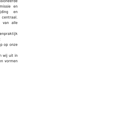
oneerde
missie en
jding en
centraal.
 van alle
senpraktijk
t
ep op onze
wij uit in
sen vormen