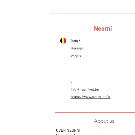
___________________________________
_
Neorni
België
Beringen
Vogels
-
info@neornivet.be
https://www.neorni.be/nl
_________________________________
About us
OVER NEORNI