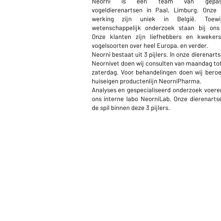
Neorni is een team van gepassi
vogeldierenartsen in Paal, Limburg. Onze 
werking zijn uniek in België. Toewi
wetenschappelijk onderzoek staan bij ons 
Onze klanten zijn liefhebbers en kwekers
vogelsoorten over heel Europa, en verder.
Neorni bestaat uit 3 pijlers. In onze dierenart
Neornivet doen wij consulten van maandag to
zaterdag. Voor behandelingen doen wij bero
huiseigen productenlijn NeorniPharma.
Analyses en gespecialiseerd onderzoek voeren 
ons interne labo NeorniLab. Onze dierenart
de spil binnen deze 3 pijlers.