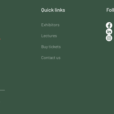
Quick links
Fol
Exhibitors
Lectures
Buy tickets
Contact us
___
y