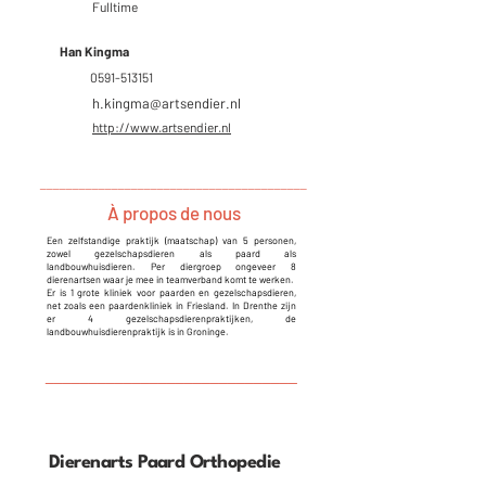
Fulltime
Han Kingma
0591-513151
h.kingma@artsendier.nl
http://www.artsendier.nl
_________________________________________
À propos de nous
Een zelfstandige praktijk (maatschap) van 5 personen,
zowel gezelschapsdieren als paard als
landbouwhuisdieren. Per diergroep ongeveer 8
dierenartsen waar je mee in teamverband komt te werken.
Er is 1 grote kliniek voor paarden en gezelschapsdieren,
net zoals een paardenkliniek in Friesland. In Drenthe zijn
er 4 gezelschapsdierenpraktijken, de
landbouwhuisdierenpraktijk is in Groninge.
_____________________________
Dierenarts Paard Orthopedie