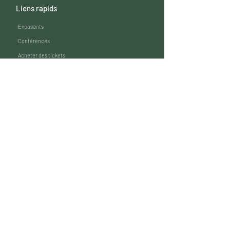
Liens rapids
Exposants​
Conférences
Acheter des tickets
Contactez-nous
Suivez-nous
Facebook
LinkedIn
Instagram
Expovet 2026
Oktoberhallen
Schrovestraat 22A
9280 Lebbeke
Belgique